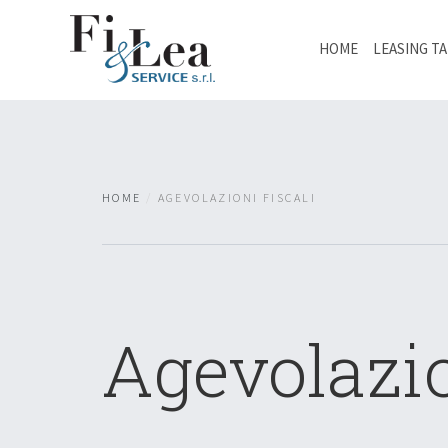
HOME
LEASING T
HOME
AGEVOLAZIONI FISCALI
Agevolazio