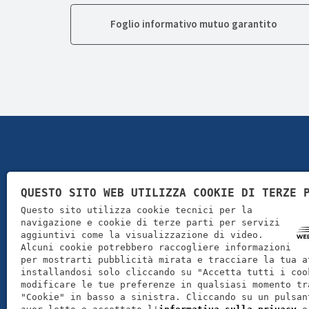
Foglio informativo mutuo garantito
QUESTO SITO WEB UTILIZZA COOKIE DI TERZE 
Questo sito utilizza cookie tecnici per la
navigazione e cookie di terze parti per servizi
aggiuntivi come la visualizzazione di video.
Alcuni cookie potrebbero raccogliere informazioni
per mostrarti pubblicità mirata e tracciare la tua a
installandosi solo cliccando su "Accetta tutti i coo
modificare le tue preferenze in qualsiasi momento tr
Fi & Lea Service srl - P.Iva 03167450232 - Cap. Soc. 10.0
"Cookie" in basso a sinistra. Cliccando su un pulsan