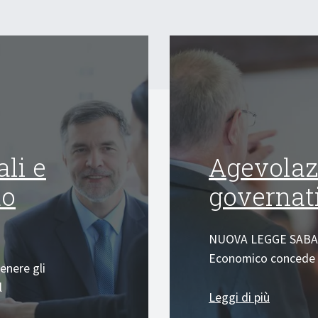
ali e
Agevolazi
do
governat
NUOVA LEGGE SABATIN
Economico concede u
enere gli
l
Leggi di più